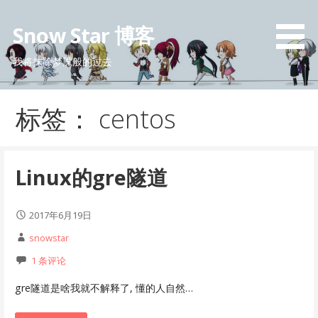
跳
至
Snow Star 博客
内
容
我将抹除梦魇般的过去
标签： centos
Linux的gre隧道
2017年6月19日
snowstar
1 条评论
gre隧道是啥我就不解释了, 懂的人自然…