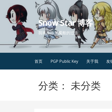
跳
至
内
Snow Star 博客
容
我将抹除梦魇般的过去
首页
PGP Public Key
关于我
友
分类： 未分类