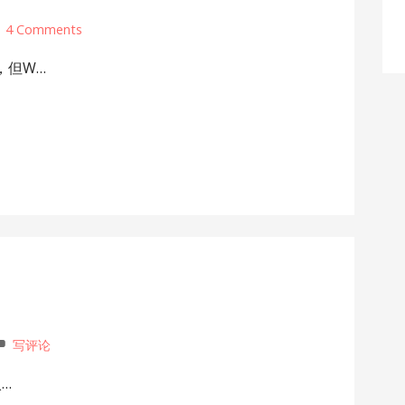
4 Comments
，但W…
写评论
入…