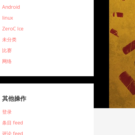
Android
linux
ZeroC Ice
未分类
比赛
网络
其他操作
登录
条目 feed
评论 feed