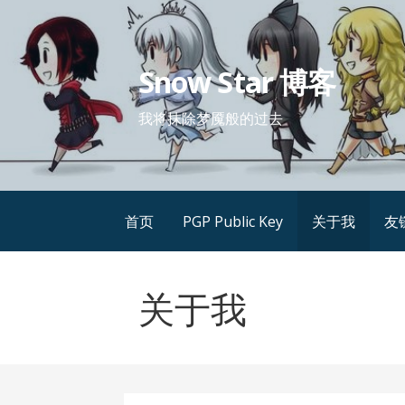
跳
至
内
Snow Star 博客
容
我将抹除梦魇般的过去
首页
PGP Public Key
关于我
友
关于我