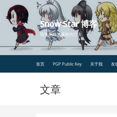
跳
至
内
Snow Star 博客
容
我将抹除梦魇般的过去
首页
PGP Public Key
关于我
友
文章