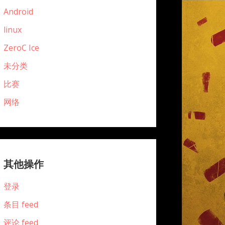
Android
linux
ZeroC Ice
未分类
比赛
网络
其他操作
登录
条目 feed
评论 feed