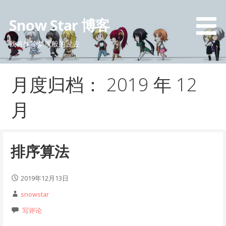
跳
至
Snow Star 博客
内
容
我将抹除梦魇般的过去
月度归档： 2019 年 12
月
排序算法
2019年12月13日
snowstar
写评论